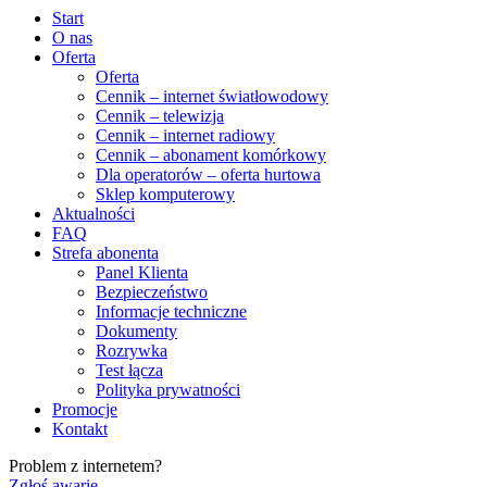
Start
O nas
Oferta
Oferta
Cennik – internet światłowodowy
Cennik – telewizja
Cennik – internet radiowy
Cennik – abonament komórkowy
Dla operatorów – oferta hurtowa
Sklep komputerowy
Aktualności
FAQ
Strefa abonenta
Panel Klienta
Bezpieczeństwo
Informacje techniczne
Dokumenty
Rozrywka
Test łącza
Polityka prywatności
Promocje
Kontakt
Problem z internetem?
Zgłoś awarię