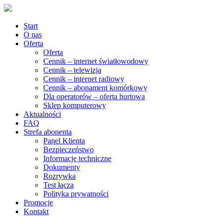
Start
O nas
Oferta
Oferta
Cennik – internet światłowodowy
Cennik – telewizja
Cennik – internet radiowy
Cennik – abonament komórkowy
Dla operatorów – oferta hurtowa
Sklep komputerowy
Aktualności
FAQ
Strefa abonenta
Panel Klienta
Bezpieczeństwo
Informacje techniczne
Dokumenty
Rozrywka
Test łącza
Polityka prywatności
Promocje
Kontakt