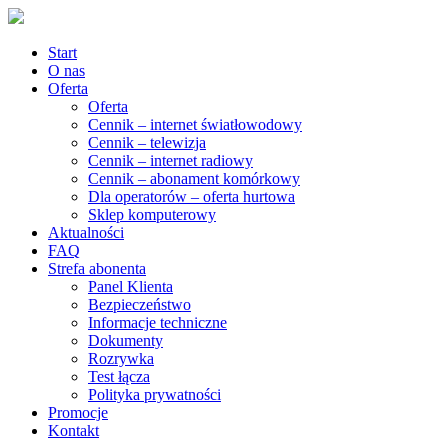
Start
O nas
Oferta
Oferta
Cennik – internet światłowodowy
Cennik – telewizja
Cennik – internet radiowy
Cennik – abonament komórkowy
Dla operatorów – oferta hurtowa
Sklep komputerowy
Aktualności
FAQ
Strefa abonenta
Panel Klienta
Bezpieczeństwo
Informacje techniczne
Dokumenty
Rozrywka
Test łącza
Polityka prywatności
Promocje
Kontakt