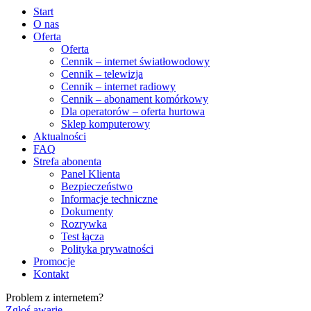
Start
O nas
Oferta
Oferta
Cennik – internet światłowodowy
Cennik – telewizja
Cennik – internet radiowy
Cennik – abonament komórkowy
Dla operatorów – oferta hurtowa
Sklep komputerowy
Aktualności
FAQ
Strefa abonenta
Panel Klienta
Bezpieczeństwo
Informacje techniczne
Dokumenty
Rozrywka
Test łącza
Polityka prywatności
Promocje
Kontakt
Problem z internetem?
Zgłoś awarię