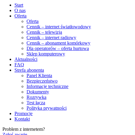
Start
O nas
Oferta
Oferta
Cennik – internet światłowodowy
Cennik – telewizja
Cennik – internet radiowy
Cennik – abonament komórkowy
Dla operatorów – oferta hurtowa
Sklep komputerowy
Aktualności
FAQ
Strefa abonenta
Panel Klienta
Bezpieczeństwo
Informacje techniczne
Dokumenty
Rozrywka
Test łącza
Polityka prywatności
Promocje
Kontakt
Problem z internetem?
Zgłoś awarię