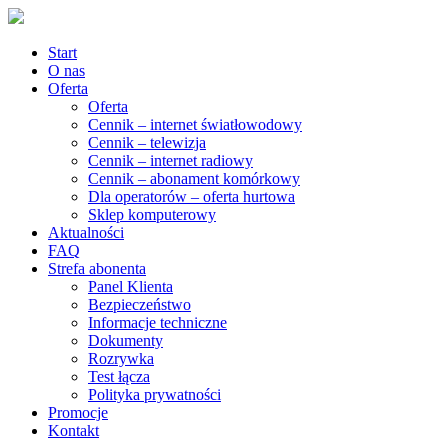
Start
O nas
Oferta
Oferta
Cennik – internet światłowodowy
Cennik – telewizja
Cennik – internet radiowy
Cennik – abonament komórkowy
Dla operatorów – oferta hurtowa
Sklep komputerowy
Aktualności
FAQ
Strefa abonenta
Panel Klienta
Bezpieczeństwo
Informacje techniczne
Dokumenty
Rozrywka
Test łącza
Polityka prywatności
Promocje
Kontakt