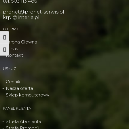
tel. 503 113 486
pronet@pronet-serwis.pl
krpl@interia.pl
O FIRMIE
Wysoki kontrast
Strona Główna
O nas
Powiększ tekst
Kontakt
USŁUGI
Cennik
Nasza oferta
Sklep komputerowy
PANEL KLIENTA
Strefa Abonenta
Strefa Promocji