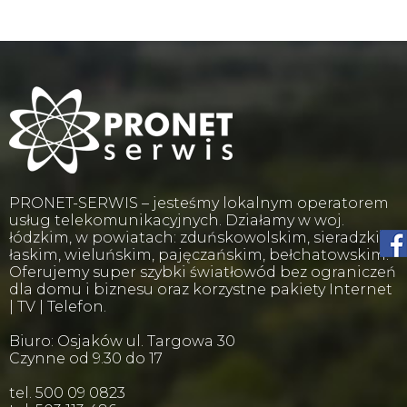
PRONET-SERWIS – jesteśmy lokalnym operatorem
usług telekomunikacyjnych. Działamy w woj.
łódzkim, w powiatach: zduńskowolskim, sieradzkim,
łaskim, wieluńskim, pajęczańskim, bełchatowskim.
Oferujemy super szybki światłowód bez ograniczeń
dla domu i biznesu oraz korzystne pakiety Internet
| TV | Telefon.
Biuro: Osjaków ul. Targowa 30
Czynne od 9.30 do 17
tel. 500 09 0823