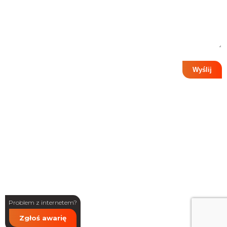
Wyrażam zgodę na przetwarzanie moich danych
osobowych zgodnie z ustawą o ochronie danych
osobowych w związku z wysłaniem formularza. Podanie
danych jest dobrowolne, ale niezbędne do przetworzenia
zapytania. Zostałem/am poinformowany/a, że przysługuje
mi prawo dostępu do swoich danych, możliwości ich
poprawiania, żądania zaprzestania ich przetwarzania.
Administratorem danych osobowych jest PRONET-
SERWIS z siedzibą: ul. Targowa 30, Osjaków
projekt i wykonanie:
CreativeHeads.pl
Problem z internetem?
Zgłoś awarię