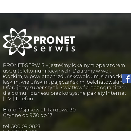
PRONET-SERWIS – jesteśmy lokalnym operatorem
usług telekomunikacyjnych. Działamy w woj.
łódzkim, w powiatach: zduńskowolskim, sieradzkim,
łaskim, wieluńskim, pajęczańskim, bełchatowskim.
Oferujemy super szybki światłowód bez ograniczeń
dla domu i biznesu oraz korzystne pakiety Internet
| TV | Telefon.
Biuro: Osjaków ul. Targowa 30
Czynne od 9.30 do 17
tel. 500 09 0823