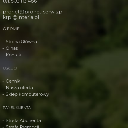
tel. 503 113 486
pronet@pronet-serwis.pl
krpl@interia.pl
O FIRMIE
Strona Główna
O nas
Kontakt
USŁUGI
Cennik
Nasza oferta
Sklep komputerowy
PANEL KLIENTA
Strefa Abonenta
Strefa Promocji