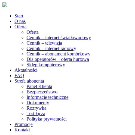
Start
O nas
Oferta
Oferta
Cennik – internet światłowodowy
Cennik – telewizja
Cennik – internet radiowy
Cennik – abonament komórkowy
Dla operatorów – oferta hurtowa
Sklep komputerowy
Aktualności
FAQ
Strefa abonenta
Panel Klienta
Bezpieczeństwo
Informacje techniczne
Dokumenty
Rozrywka
Test łącza
Polityka prywatności
Promocje
Kontakt