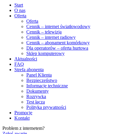
Start
O nas
Oferta
Oferta
Cennik – internet światłowodowy
Cennik – telewizja
Cennik – internet radiowy
Cennik – abonament komórkowy
Dla operatorów – oferta hurtowa
Sklep komputerowy
Aktualności
FAQ
Strefa abonenta
Panel Klienta
Bezpieczeństwo
Informacje techniczne
Dokumenty
Rozrywka
Test łącza
Polityka prywatności
Promocje
Kontakt
Problem z internetem?
Zgłoś awarię