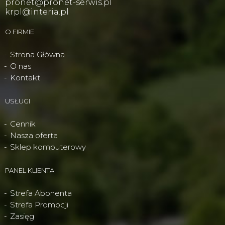
pronet@pronet-serwis.pl
krpl@interia.pl
O FIRMIE
Strona Główna
O nas
Kontakt
USŁUGI
Cennik
Nasza oferta
Sklep komputerowy
PANEL KLIENTA
Strefa Abonenta
Strefa Promocji
Zasięg