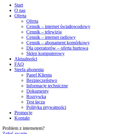
Start
O nas
Oferta
Oferta
Cennik – internet światłowodowy
Cennik – telewizja
Cennik – internet radiowy
Cennik – abonament komórkowy
Dla operatorów – oferta hurtowa
Sklep komputerowy
Aktualności
FAQ
Strefa abonenta
Panel Klienta
Bezpieczeństwo
Informacje techniczne
Dokumenty
Rozrywka
Test łącza
Polityka prywatności
Promocje
Kontakt
Problem z internetem?
Zgłoś awarię