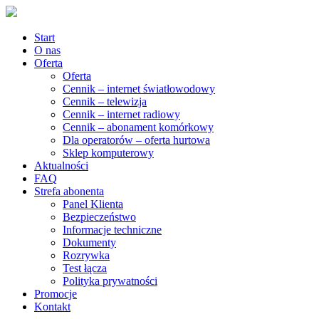
Start
O nas
Oferta
Oferta
Cennik – internet światłowodowy
Cennik – telewizja
Cennik – internet radiowy
Cennik – abonament komórkowy
Dla operatorów – oferta hurtowa
Sklep komputerowy
Aktualności
FAQ
Strefa abonenta
Panel Klienta
Bezpieczeństwo
Informacje techniczne
Dokumenty
Rozrywka
Test łącza
Polityka prywatności
Promocje
Kontakt