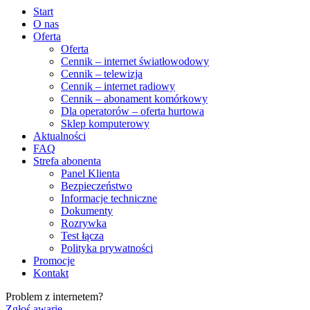
Start
O nas
Oferta
Oferta
Cennik – internet światłowodowy
Cennik – telewizja
Cennik – internet radiowy
Cennik – abonament komórkowy
Dla operatorów – oferta hurtowa
Sklep komputerowy
Aktualności
FAQ
Strefa abonenta
Panel Klienta
Bezpieczeństwo
Informacje techniczne
Dokumenty
Rozrywka
Test łącza
Polityka prywatności
Promocje
Kontakt
Problem z internetem?
Zgłoś awarię