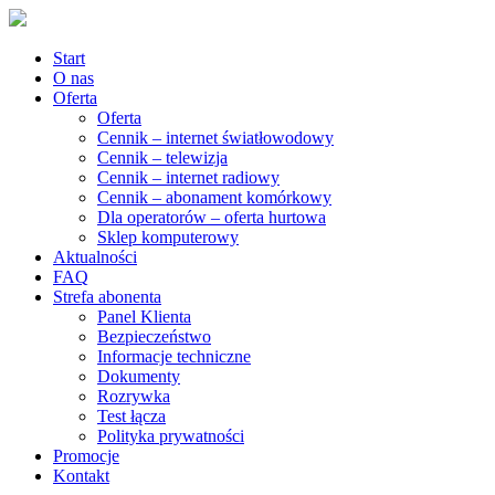
Start
O nas
Oferta
Oferta
Cennik – internet światłowodowy
Cennik – telewizja
Cennik – internet radiowy
Cennik – abonament komórkowy
Dla operatorów – oferta hurtowa
Sklep komputerowy
Aktualności
FAQ
Strefa abonenta
Panel Klienta
Bezpieczeństwo
Informacje techniczne
Dokumenty
Rozrywka
Test łącza
Polityka prywatności
Promocje
Kontakt