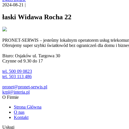
2024-08-21 |
łaski Widawa Rocha 22
PRONET-SERWIS – jesteśmy lokalnym operatorem usług telekomunika
Oferujemy super szybki światłowód bez ograniczeń dla domu i biznesu 
Biuro: Osjaków ul. Targowa 30
Czynne od 9.30 do 17
tel. 500 09 0823
tel. 503 113 486
pronet@pronet-serwis.pl
krpl@interia.pl
O Firmie
Strona Główna
O nas
Kontakt
Usługi