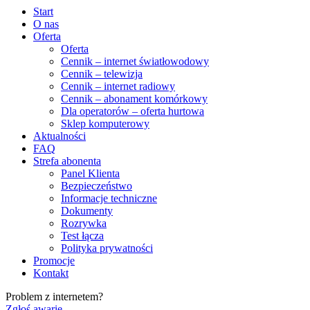
Start
O nas
Oferta
Oferta
Cennik – internet światłowodowy
Cennik – telewizja
Cennik – internet radiowy
Cennik – abonament komórkowy
Dla operatorów – oferta hurtowa
Sklep komputerowy
Aktualności
FAQ
Strefa abonenta
Panel Klienta
Bezpieczeństwo
Informacje techniczne
Dokumenty
Rozrywka
Test łącza
Polityka prywatności
Promocje
Kontakt
Problem z internetem?
Zgłoś awarię