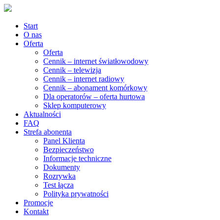
Start
O nas
Oferta
Oferta
Cennik – internet światłowodowy
Cennik – telewizja
Cennik – internet radiowy
Cennik – abonament komórkowy
Dla operatorów – oferta hurtowa
Sklep komputerowy
Aktualności
FAQ
Strefa abonenta
Panel Klienta
Bezpieczeństwo
Informacje techniczne
Dokumenty
Rozrywka
Test łącza
Polityka prywatności
Promocje
Kontakt