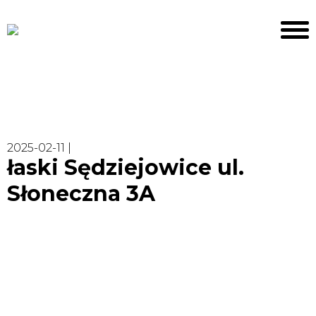
2025-02-11 |
łaski Sędziejowice ul.
Słoneczna 3A