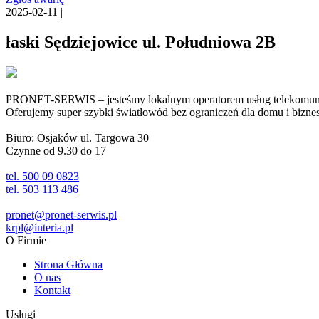
2025-02-11 |
łaski Sędziejowice ul. Południowa 2B
PRONET-SERWIS – jesteśmy lokalnym operatorem usług telekomunika
Oferujemy super szybki światłowód bez ograniczeń dla domu i biznesu 
Biuro: Osjaków ul. Targowa 30
Czynne od 9.30 do 17
tel. 500 09 0823
tel. 503 113 486
pronet@pronet-serwis.pl
krpl@interia.pl
O Firmie
Strona Główna
O nas
Kontakt
Usługi