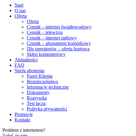
Start
O nas
Oferta
Oferta
Cennik – internet światłowodowy
Cennik – telewizja
Cennik – internet radiowy
Cennik – abonament komórkowy
Dla operatorów – oferta hurtowa
Sklep komputerowy
Aktualności
FAQ
Strefa abonenta
Panel Klienta
Bezpieczeństwo
Informacje techniczne
Dokumenty
Rozrywka
Test łącza
Polityka prywatności
Promocje
Kontakt
Problem z internetem?
Zgłoś awarię