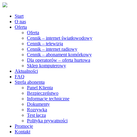
Start
O nas
Oferta
Oferta
Cennik – internet światłowodowy
Cennik – telewizja
Cennik – internet radiowy
Cennik – abonament komórkowy
Dla operatorów – oferta hurtowa
Sklep komputerowy
Aktualności
FAQ
Strefa abonenta
Panel Klienta
Bezpieczeństwo
Informacje techniczne
Dokumenty
Rozrywka
Test łącza
Polityka prywatności
Promocje
Kontakt