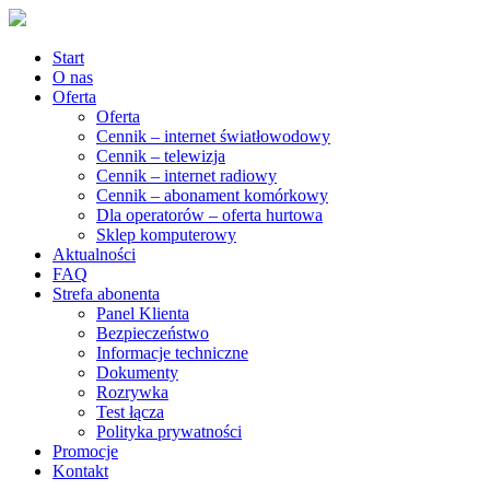
Start
O nas
Oferta
Oferta
Cennik – internet światłowodowy
Cennik – telewizja
Cennik – internet radiowy
Cennik – abonament komórkowy
Dla operatorów – oferta hurtowa
Sklep komputerowy
Aktualności
FAQ
Strefa abonenta
Panel Klienta
Bezpieczeństwo
Informacje techniczne
Dokumenty
Rozrywka
Test łącza
Polityka prywatności
Promocje
Kontakt