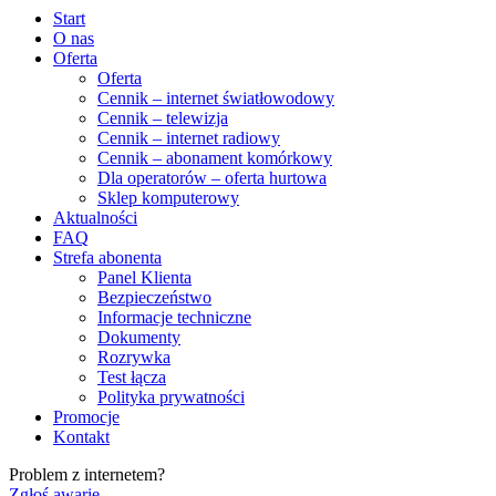
Start
O nas
Oferta
Oferta
Cennik – internet światłowodowy
Cennik – telewizja
Cennik – internet radiowy
Cennik – abonament komórkowy
Dla operatorów – oferta hurtowa
Sklep komputerowy
Aktualności
FAQ
Strefa abonenta
Panel Klienta
Bezpieczeństwo
Informacje techniczne
Dokumenty
Rozrywka
Test łącza
Polityka prywatności
Promocje
Kontakt
Problem z internetem?
Zgłoś awarię