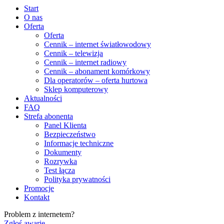
Start
O nas
Oferta
Oferta
Cennik – internet światłowodowy
Cennik – telewizja
Cennik – internet radiowy
Cennik – abonament komórkowy
Dla operatorów – oferta hurtowa
Sklep komputerowy
Aktualności
FAQ
Strefa abonenta
Panel Klienta
Bezpieczeństwo
Informacje techniczne
Dokumenty
Rozrywka
Test łącza
Polityka prywatności
Promocje
Kontakt
Problem z internetem?
Zgłoś awarię