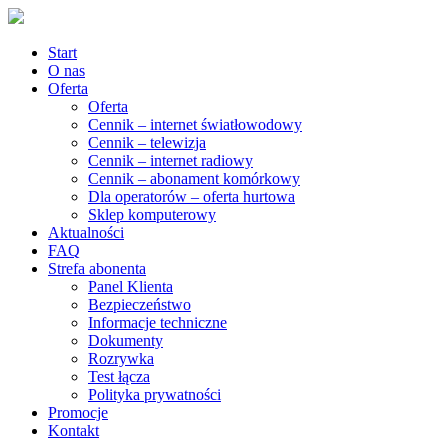
Start
O nas
Oferta
Oferta
Cennik – internet światłowodowy
Cennik – telewizja
Cennik – internet radiowy
Cennik – abonament komórkowy
Dla operatorów – oferta hurtowa
Sklep komputerowy
Aktualności
FAQ
Strefa abonenta
Panel Klienta
Bezpieczeństwo
Informacje techniczne
Dokumenty
Rozrywka
Test łącza
Polityka prywatności
Promocje
Kontakt