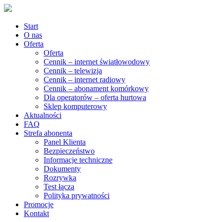
Start
O nas
Oferta
Oferta
Cennik – internet światłowodowy
Cennik – telewizja
Cennik – internet radiowy
Cennik – abonament komórkowy
Dla operatorów – oferta hurtowa
Sklep komputerowy
Aktualności
FAQ
Strefa abonenta
Panel Klienta
Bezpieczeństwo
Informacje techniczne
Dokumenty
Rozrywka
Test łącza
Polityka prywatności
Promocje
Kontakt