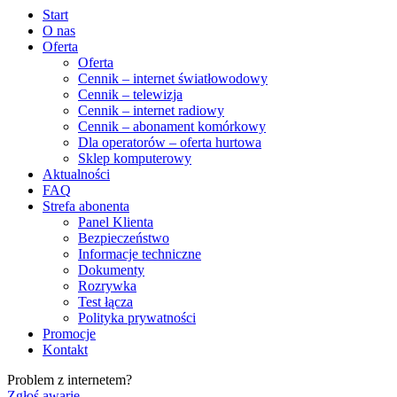
Start
O nas
Oferta
Oferta
Cennik – internet światłowodowy
Cennik – telewizja
Cennik – internet radiowy
Cennik – abonament komórkowy
Dla operatorów – oferta hurtowa
Sklep komputerowy
Aktualności
FAQ
Strefa abonenta
Panel Klienta
Bezpieczeństwo
Informacje techniczne
Dokumenty
Rozrywka
Test łącza
Polityka prywatności
Promocje
Kontakt
Problem z internetem?
Zgłoś awarię