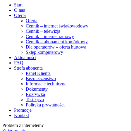
Start
O nas
Oferta
Oferta
Cennik – internet światłowodowy
Cennik – telewizja
Cennik – internet radiowy
Cennik – abonament komórkowy
Dla operatorów – oferta hurtowa
Sklep komputerowy
Aktualności
FAQ
Strefa abonenta
Panel Klienta
Bezpieczeństwo
Informacje techniczne
Dokumenty
Rozrywka
Test łącza
Polityka prywatności
Promocje
Kontakt
Problem z internetem?
Zgłoś awarię