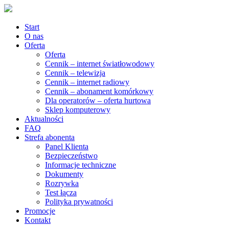
Start
O nas
Oferta
Oferta
Cennik – internet światłowodowy
Cennik – telewizja
Cennik – internet radiowy
Cennik – abonament komórkowy
Dla operatorów – oferta hurtowa
Sklep komputerowy
Aktualności
FAQ
Strefa abonenta
Panel Klienta
Bezpieczeństwo
Informacje techniczne
Dokumenty
Rozrywka
Test łącza
Polityka prywatności
Promocje
Kontakt