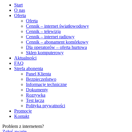
Start
O nas
Oferta
Oferta
Cennik – internet światłowodowy
Cennik – telewizja
Cennik – internet radiowy
Cennik – abonament komórkowy
Dla operatorów – oferta hurtowa
Sklep komputerowy
Aktualności
FAQ
Strefa abonenta
Panel Klienta
Bezpieczeństwo
Informacje techniczne
Dokumenty
Rozrywka
Test łącza
Polityka prywatności
Promocje
Kontakt
Problem z internetem?
Zgłoś awarię