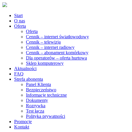
Start
O nas
Oferta
Oferta
Cennik – internet światłowodowy
Cennik – telewizja
Cennik – internet radiowy
Cennik – abonament komórkowy
Dla operatorów – oferta hurtowa
Sklep komputerowy
Aktualności
FAQ
Strefa abonenta
Panel Klienta
Bezpieczeństwo
Informacje techniczne
Dokumenty
Rozrywka
Test łącza
Polityka prywatności
Promocje
Kontakt