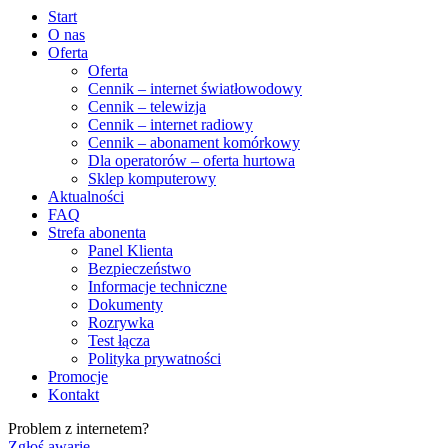
Start
O nas
Oferta
Oferta
Cennik – internet światłowodowy
Cennik – telewizja
Cennik – internet radiowy
Cennik – abonament komórkowy
Dla operatorów – oferta hurtowa
Sklep komputerowy
Aktualności
FAQ
Strefa abonenta
Panel Klienta
Bezpieczeństwo
Informacje techniczne
Dokumenty
Rozrywka
Test łącza
Polityka prywatności
Promocje
Kontakt
Problem z internetem?
Zgłoś awarię