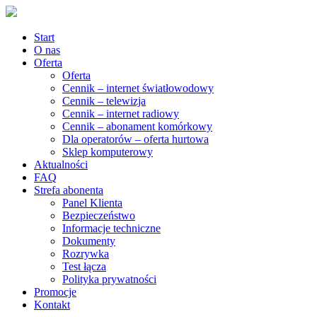
Start
O nas
Oferta
Oferta
Cennik – internet światłowodowy
Cennik – telewizja
Cennik – internet radiowy
Cennik – abonament komórkowy
Dla operatorów – oferta hurtowa
Sklep komputerowy
Aktualności
FAQ
Strefa abonenta
Panel Klienta
Bezpieczeństwo
Informacje techniczne
Dokumenty
Rozrywka
Test łącza
Polityka prywatności
Promocje
Kontakt