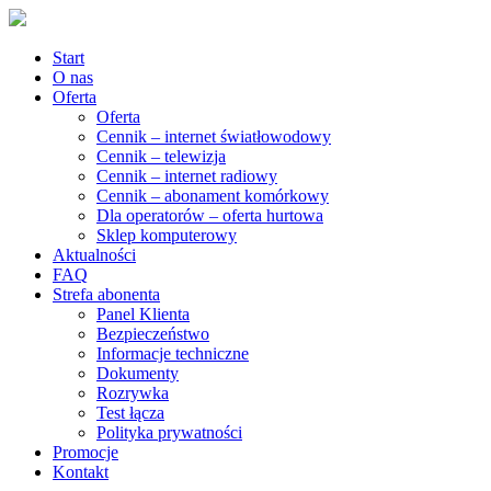
Start
O nas
Oferta
Oferta
Cennik – internet światłowodowy
Cennik – telewizja
Cennik – internet radiowy
Cennik – abonament komórkowy
Dla operatorów – oferta hurtowa
Sklep komputerowy
Aktualności
FAQ
Strefa abonenta
Panel Klienta
Bezpieczeństwo
Informacje techniczne
Dokumenty
Rozrywka
Test łącza
Polityka prywatności
Promocje
Kontakt