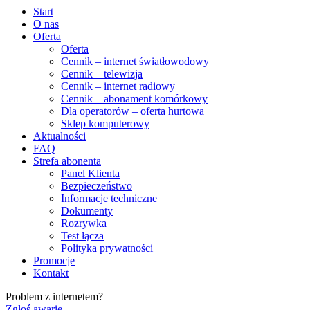
Start
O nas
Oferta
Oferta
Cennik – internet światłowodowy
Cennik – telewizja
Cennik – internet radiowy
Cennik – abonament komórkowy
Dla operatorów – oferta hurtowa
Sklep komputerowy
Aktualności
FAQ
Strefa abonenta
Panel Klienta
Bezpieczeństwo
Informacje techniczne
Dokumenty
Rozrywka
Test łącza
Polityka prywatności
Promocje
Kontakt
Problem z internetem?
Zgłoś awarię