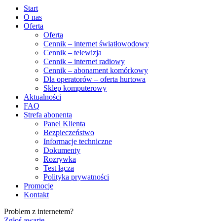
Start
O nas
Oferta
Oferta
Cennik – internet światłowodowy
Cennik – telewizja
Cennik – internet radiowy
Cennik – abonament komórkowy
Dla operatorów – oferta hurtowa
Sklep komputerowy
Aktualności
FAQ
Strefa abonenta
Panel Klienta
Bezpieczeństwo
Informacje techniczne
Dokumenty
Rozrywka
Test łącza
Polityka prywatności
Promocje
Kontakt
Problem z internetem?
Zgłoś awarię