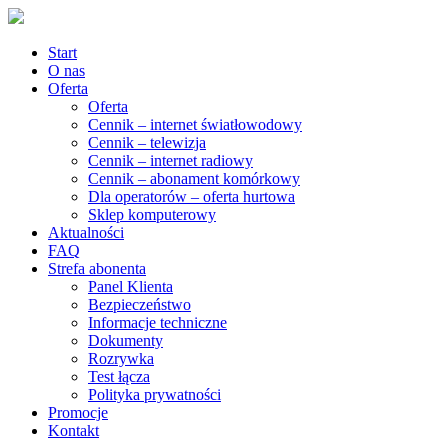
Start
O nas
Oferta
Oferta
Cennik – internet światłowodowy
Cennik – telewizja
Cennik – internet radiowy
Cennik – abonament komórkowy
Dla operatorów – oferta hurtowa
Sklep komputerowy
Aktualności
FAQ
Strefa abonenta
Panel Klienta
Bezpieczeństwo
Informacje techniczne
Dokumenty
Rozrywka
Test łącza
Polityka prywatności
Promocje
Kontakt