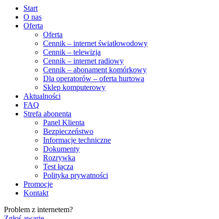
Start
O nas
Oferta
Oferta
Cennik – internet światłowodowy
Cennik – telewizja
Cennik – internet radiowy
Cennik – abonament komórkowy
Dla operatorów – oferta hurtowa
Sklep komputerowy
Aktualności
FAQ
Strefa abonenta
Panel Klienta
Bezpieczeństwo
Informacje techniczne
Dokumenty
Rozrywka
Test łącza
Polityka prywatności
Promocje
Kontakt
Problem z internetem?
Zgłoś awarię