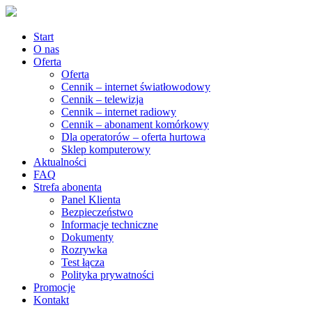
Start
O nas
Oferta
Oferta
Cennik – internet światłowodowy
Cennik – telewizja
Cennik – internet radiowy
Cennik – abonament komórkowy
Dla operatorów – oferta hurtowa
Sklep komputerowy
Aktualności
FAQ
Strefa abonenta
Panel Klienta
Bezpieczeństwo
Informacje techniczne
Dokumenty
Rozrywka
Test łącza
Polityka prywatności
Promocje
Kontakt