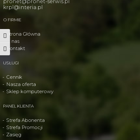
pronet@pronet-serwis.pl
krpl@interia.pl
O FIRMIE
Strona Główna
Wysoki kontrast
O nas
Kontakt
Powiększ tekst
USŁUGI
Cennik
Nasza oferta
Sklep komputerowy
PANEL KLIENTA
Strefa Abonenta
Strefa Promocji
Zasięg