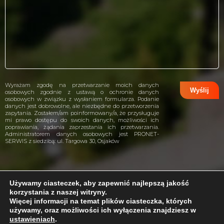
Wyrażam zgodę na przetwarzanie moich danych
osobowych zgodnie z ustawą o ochronie danych
osobowych w związku z wysłaniem formularza. Podanie
danych jest dobrowolne, ale niezbędne do przetworzenia
zapytania. Zostałem/am poinformowany/a, że przysługuje
mi prawo dostępu do swoich danych, możliwości ich
poprawiania, żądania zaprzestania ich przetwarzania.
Administratorem danych osobowych jest PRONET-
SERWIS z siedzibą: ul. Targowa 30, Osjaków
Używamy ciasteczek, aby zapewnić najlepszą jakość
korzystania z naszej witryny.
projekt i wykonanie:
CreativeHeads.pl
Więcej informacji na temat plików ciasteczka, których
używamy, oraz możliwości ich wyłączenia znajdziesz w
ustawieniach
.
Problem z internetem?