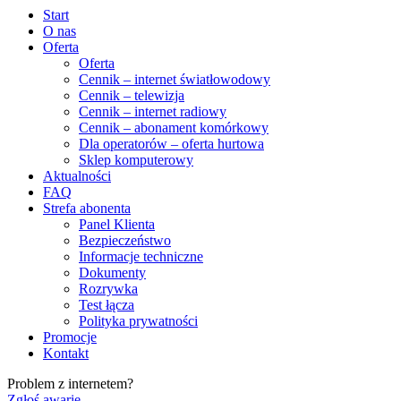
Start
O nas
Oferta
Oferta
Cennik – internet światłowodowy
Cennik – telewizja
Cennik – internet radiowy
Cennik – abonament komórkowy
Dla operatorów – oferta hurtowa
Sklep komputerowy
Aktualności
FAQ
Strefa abonenta
Panel Klienta
Bezpieczeństwo
Informacje techniczne
Dokumenty
Rozrywka
Test łącza
Polityka prywatności
Promocje
Kontakt
Problem z internetem?
Zgłoś awarię