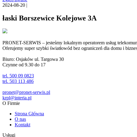
2024-08-20 |
łaski Borszewice Kolejowe 3A
PRONET-SERWIS – jesteśmy lokalnym operatorem usług telekomunika
Oferujemy super szybki światłowód bez ograniczeń dla domu i biznesu 
Biuro: Osjaków ul. Targowa 30
Czynne od 9.30 do 17
tel. 500 09 0823
tel. 503 113 486
pronet@pronet-serwis.pl
krpl@interia.pl
O Firmie
Strona Główna
O nas
Kontakt
Usługi