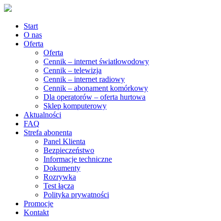
Start
O nas
Oferta
Oferta
Cennik – internet światłowodowy
Cennik – telewizja
Cennik – internet radiowy
Cennik – abonament komórkowy
Dla operatorów – oferta hurtowa
Sklep komputerowy
Aktualności
FAQ
Strefa abonenta
Panel Klienta
Bezpieczeństwo
Informacje techniczne
Dokumenty
Rozrywka
Test łącza
Polityka prywatności
Promocje
Kontakt