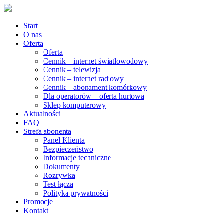
Start
O nas
Oferta
Oferta
Cennik – internet światłowodowy
Cennik – telewizja
Cennik – internet radiowy
Cennik – abonament komórkowy
Dla operatorów – oferta hurtowa
Sklep komputerowy
Aktualności
FAQ
Strefa abonenta
Panel Klienta
Bezpieczeństwo
Informacje techniczne
Dokumenty
Rozrywka
Test łącza
Polityka prywatności
Promocje
Kontakt