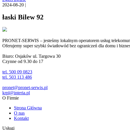
2024-08-20 |
łaski Bilew 92
PRONET-SERWIS – jesteśmy lokalnym operatorem usług telekomunika
Oferujemy super szybki światłowód bez ograniczeń dla domu i biznesu 
Biuro: Osjaków ul. Targowa 30
Czynne od 9.30 do 17
tel. 500 09 0823
tel. 503 113 486
pronet@pronet-serwis.pl
krpl@interia.pl
O Firmie
Strona Główna
O nas
Kontakt
Usługi