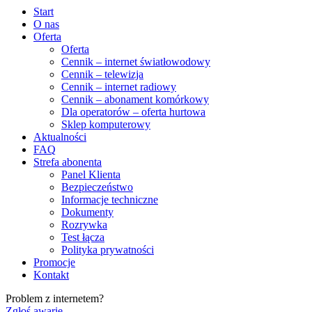
Start
O nas
Oferta
Oferta
Cennik – internet światłowodowy
Cennik – telewizja
Cennik – internet radiowy
Cennik – abonament komórkowy
Dla operatorów – oferta hurtowa
Sklep komputerowy
Aktualności
FAQ
Strefa abonenta
Panel Klienta
Bezpieczeństwo
Informacje techniczne
Dokumenty
Rozrywka
Test łącza
Polityka prywatności
Promocje
Kontakt
Problem z internetem?
Zgłoś awarię