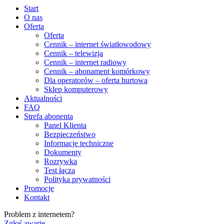
Start
O nas
Oferta
Oferta
Cennik – internet światłowodowy
Cennik – telewizja
Cennik – internet radiowy
Cennik – abonament komórkowy
Dla operatorów – oferta hurtowa
Sklep komputerowy
Aktualności
FAQ
Strefa abonenta
Panel Klienta
Bezpieczeństwo
Informacje techniczne
Dokumenty
Rozrywka
Test łącza
Polityka prywatności
Promocje
Kontakt
Problem z internetem?
Zgłoś awarię