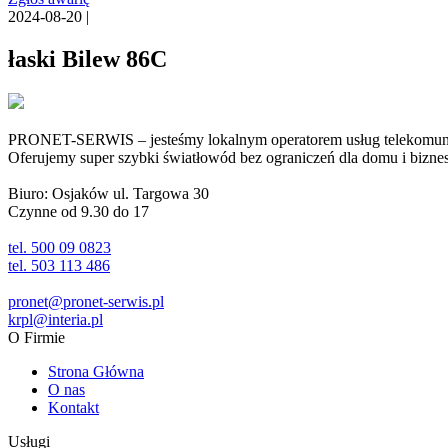
2024-08-20 |
łaski Bilew 86C
PRONET-SERWIS – jesteśmy lokalnym operatorem usług telekomunika
Oferujemy super szybki światłowód bez ograniczeń dla domu i biznesu 
Biuro: Osjaków ul. Targowa 30
Czynne od 9.30 do 17
tel. 500 09 0823
tel. 503 113 486
pronet@pronet-serwis.pl
krpl@interia.pl
O Firmie
Strona Główna
O nas
Kontakt
Usługi