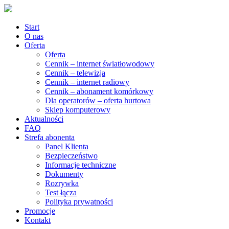
Start
O nas
Oferta
Oferta
Cennik – internet światłowodowy
Cennik – telewizja
Cennik – internet radiowy
Cennik – abonament komórkowy
Dla operatorów – oferta hurtowa
Sklep komputerowy
Aktualności
FAQ
Strefa abonenta
Panel Klienta
Bezpieczeństwo
Informacje techniczne
Dokumenty
Rozrywka
Test łącza
Polityka prywatności
Promocje
Kontakt