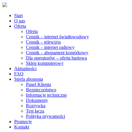
Start
O nas
Oferta
Oferta
Cennik – internet światłowodowy
Cennik – telewizja
Cennik – internet radiowy
Cennik – abonament komórkowy
Dla operatorów – oferta hurtowa
Sklep komputerowy
Aktualności
FAQ
Strefa abonenta
Panel Klienta
Bezpieczeństwo
Informacje techniczne
Dokumenty
Rozrywka
Test łącza
Polityka prywatności
Promocje
Kontakt