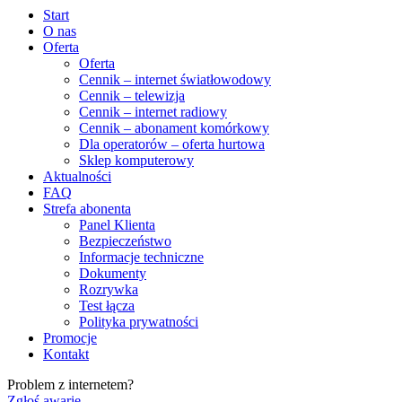
Start
O nas
Oferta
Oferta
Cennik – internet światłowodowy
Cennik – telewizja
Cennik – internet radiowy
Cennik – abonament komórkowy
Dla operatorów – oferta hurtowa
Sklep komputerowy
Aktualności
FAQ
Strefa abonenta
Panel Klienta
Bezpieczeństwo
Informacje techniczne
Dokumenty
Rozrywka
Test łącza
Polityka prywatności
Promocje
Kontakt
Problem z internetem?
Zgłoś awarię