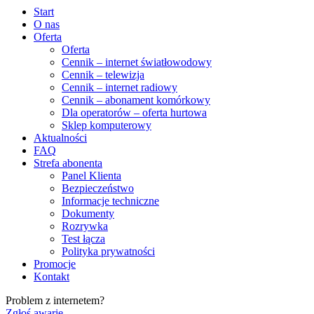
Start
O nas
Oferta
Oferta
Cennik – internet światłowodowy
Cennik – telewizja
Cennik – internet radiowy
Cennik – abonament komórkowy
Dla operatorów – oferta hurtowa
Sklep komputerowy
Aktualności
FAQ
Strefa abonenta
Panel Klienta
Bezpieczeństwo
Informacje techniczne
Dokumenty
Rozrywka
Test łącza
Polityka prywatności
Promocje
Kontakt
Problem z internetem?
Zgłoś awarię