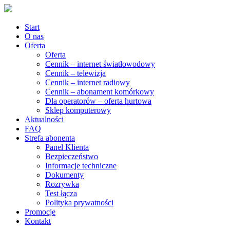
Start
O nas
Oferta
Oferta
Cennik – internet światłowodowy
Cennik – telewizja
Cennik – internet radiowy
Cennik – abonament komórkowy
Dla operatorów – oferta hurtowa
Sklep komputerowy
Aktualności
FAQ
Strefa abonenta
Panel Klienta
Bezpieczeństwo
Informacje techniczne
Dokumenty
Rozrywka
Test łącza
Polityka prywatności
Promocje
Kontakt