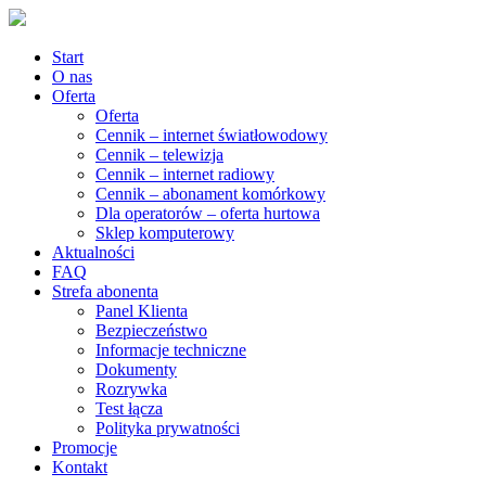
Start
O nas
Oferta
Oferta
Cennik – internet światłowodowy
Cennik – telewizja
Cennik – internet radiowy
Cennik – abonament komórkowy
Dla operatorów – oferta hurtowa
Sklep komputerowy
Aktualności
FAQ
Strefa abonenta
Panel Klienta
Bezpieczeństwo
Informacje techniczne
Dokumenty
Rozrywka
Test łącza
Polityka prywatności
Promocje
Kontakt