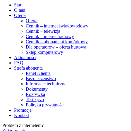
Start
O nas
Oferta
Oferta
Cennik – internet światłowodowy
Cennik – telewizja
Cennik – internet radiowy
Cennik – abonament komórkowy
Dla operatorów – oferta hurtowa
Sklep komputerowy
Aktualności
FAQ
Strefa abonenta
Panel Klienta
Bezpieczeństwo
Informacje techniczne
Dokumenty
Rozrywka
Test łącza
Polityka prywatności
Promocje
Kontakt
Problem z internetem?
Zgłoś awarię