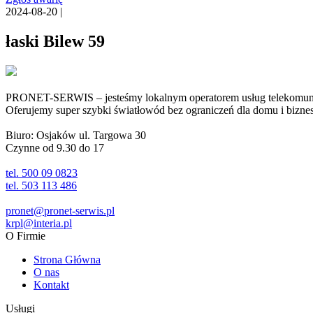
2024-08-20 |
łaski Bilew 59
PRONET-SERWIS – jesteśmy lokalnym operatorem usług telekomunika
Oferujemy super szybki światłowód bez ograniczeń dla domu i biznesu 
Biuro: Osjaków ul. Targowa 30
Czynne od 9.30 do 17
tel. 500 09 0823
tel. 503 113 486
pronet@pronet-serwis.pl
krpl@interia.pl
O Firmie
Strona Główna
O nas
Kontakt
Usługi