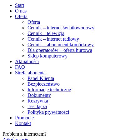
Start
O nas
Oferta
Oferta
Cennik – internet światłowodowy
Cennik – telewizja
Cennik – internet radiowy
Cennik – abonament komórkowy
Dla operatorów – oferta hurtowa
Sklep komputerowy
Aktualności
FAQ
Strefa abonenta
Panel Klienta
Bezpieczeństwo
Informacje techniczne
Dokumenty
Rozrywka
Test łącza
Polityka prywatności
Promocje
Kontakt
Problem z internetem?
Zgłoś awarię