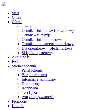
Start
O nas
Oferta
Oferta
Cennik – internet światłowodowy
Cennik – telewizja
Cennik – internet radiowy
Cennik – abonament komórkowy
Dla operatorów – oferta hurtowa
Sklep komputerowy
Aktualności
FAQ
Strefa abonenta
Panel Klienta
Bezpieczeństwo
Informacje techniczne
Dokumenty
Rozrywka
Test łącza
Polityka prywatności
Promocje
Kontakt