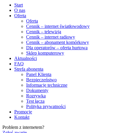
Start
O nas
Oferta
Oferta
Cennik – internet światłowodowy
Cennik – telewizja
Cennik – internet radiowy
Cennik – abonament komórkowy
Dla operatorów – oferta hurtowa
Sklep komputerowy
Aktualności
FAQ
Strefa abonenta
Panel Klienta
Bezpieczeństwo
Informacje techniczne
Dokumenty
Rozrywka
Test łącza
Polityka prywatności
Promocje
Kontakt
Problem z internetem?
Zgłoś awarię