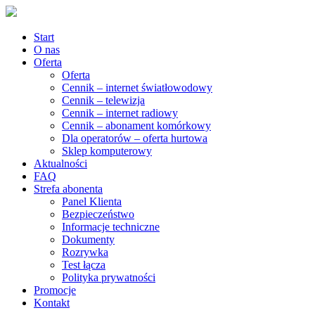
Start
O nas
Oferta
Oferta
Cennik – internet światłowodowy
Cennik – telewizja
Cennik – internet radiowy
Cennik – abonament komórkowy
Dla operatorów – oferta hurtowa
Sklep komputerowy
Aktualności
FAQ
Strefa abonenta
Panel Klienta
Bezpieczeństwo
Informacje techniczne
Dokumenty
Rozrywka
Test łącza
Polityka prywatności
Promocje
Kontakt