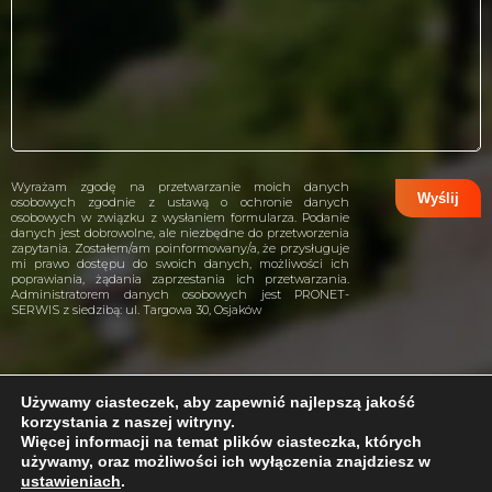
Wyrażam zgodę na przetwarzanie moich danych
osobowych zgodnie z ustawą o ochronie danych
osobowych w związku z wysłaniem formularza. Podanie
danych jest dobrowolne, ale niezbędne do przetworzenia
zapytania. Zostałem/am poinformowany/a, że przysługuje
mi prawo dostępu do swoich danych, możliwości ich
poprawiania, żądania zaprzestania ich przetwarzania.
Administratorem danych osobowych jest PRONET-
SERWIS z siedzibą: ul. Targowa 30, Osjaków
Używamy ciasteczek, aby zapewnić najlepszą jakość
korzystania z naszej witryny.
projekt i wykonanie:
CreativeHeads.pl
Więcej informacji na temat plików ciasteczka, których
używamy, oraz możliwości ich wyłączenia znajdziesz w
ustawieniach
.
Problem z internetem?