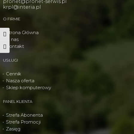
pronet@pronet-serwis.pl
krpl@interia.pl
O FIRMIE
Strona Główna
Wysoki kontrast
O nas
Kontakt
Powiększ tekst
USŁUGI
Cennik
Nasza oferta
Sklep komputerowy
PANEL KLIENTA
Strefa Abonenta
Strefa Promocji
Zasięg