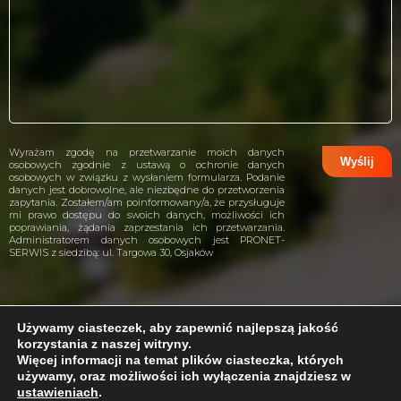
Wyrażam zgodę na przetwarzanie moich danych
osobowych zgodnie z ustawą o ochronie danych
osobowych w związku z wysłaniem formularza. Podanie
danych jest dobrowolne, ale niezbędne do przetworzenia
zapytania. Zostałem/am poinformowany/a, że przysługuje
mi prawo dostępu do swoich danych, możliwości ich
poprawiania, żądania zaprzestania ich przetwarzania.
Administratorem danych osobowych jest PRONET-
SERWIS z siedzibą: ul. Targowa 30, Osjaków
Używamy ciasteczek, aby zapewnić najlepszą jakość
korzystania z naszej witryny.
projekt i wykonanie:
CreativeHeads.pl
Więcej informacji na temat plików ciasteczka, których
używamy, oraz możliwości ich wyłączenia znajdziesz w
ustawieniach
.
Problem z internetem?