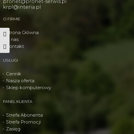
pronet@pronet-serwis.pl
krpl@interia.pl
O FIRMIE
Strona Główna
Wysoki kontrast
O nas
Kontakt
Powiększ tekst
USŁUGI
Cennik
Nasza oferta
Sklep komputerowy
PANEL KLIENTA
Strefa Abonenta
Strefa Promocji
Zasięg