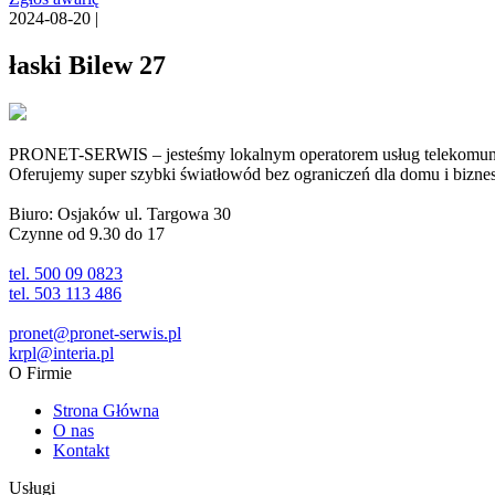
2024-08-20 |
łaski Bilew 27
PRONET-SERWIS – jesteśmy lokalnym operatorem usług telekomunika
Oferujemy super szybki światłowód bez ograniczeń dla domu i biznesu 
Biuro: Osjaków ul. Targowa 30
Czynne od 9.30 do 17
tel. 500 09 0823
tel. 503 113 486
pronet@pronet-serwis.pl
krpl@interia.pl
O Firmie
Strona Główna
O nas
Kontakt
Usługi