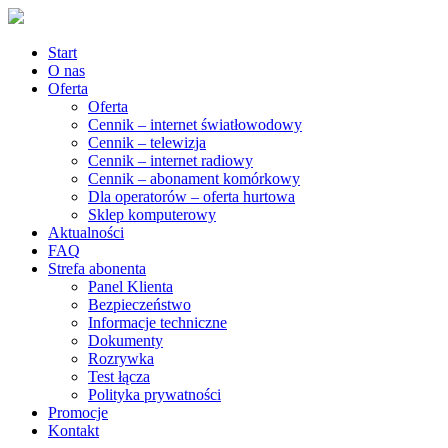
Start
O nas
Oferta
Oferta
Cennik – internet światłowodowy
Cennik – telewizja
Cennik – internet radiowy
Cennik – abonament komórkowy
Dla operatorów – oferta hurtowa
Sklep komputerowy
Aktualności
FAQ
Strefa abonenta
Panel Klienta
Bezpieczeństwo
Informacje techniczne
Dokumenty
Rozrywka
Test łącza
Polityka prywatności
Promocje
Kontakt