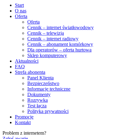
Start
O nas
Oferta
Oferta
Cennik – internet światłowodowy
Cennik – telewizja
Cennik – internet radiowy
Cennik – abonament komórkowy
Dla operatorów – oferta hurtowa
Sklep komputerowy
Aktualności
FAQ
Strefa abonenta
Panel Klienta
Bezpieczeństwo
Informacje techniczne
Dokumenty
Rozrywka
Test łącza
Polityka prywatności
Promocje
Kontakt
Problem z internetem?
Zgłoś awarię